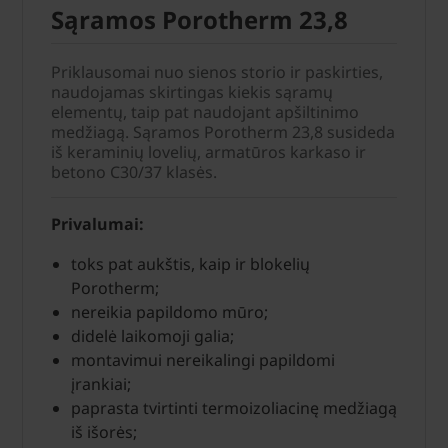
Sąramos Porotherm 23,8
Priklausomai nuo sienos storio ir paskirties,
naudojamas skirtingas kiekis sąramų
elementų, taip pat naudojant apšiltinimo
medžiagą. Sąramos Porotherm 23,8 susideda
iš keraminių lovelių, armatūros karkaso ir
betono C30/37 klasės.
Privalumai:
toks pat aukštis, kaip ir blokelių
Porotherm;
nereikia papildomo mūro;
didelė laikomoji galia;
montavimui nereikalingi papildomi
įrankiai;
paprasta tvirtinti termoizoliacinę medžiagą
iš išorės;