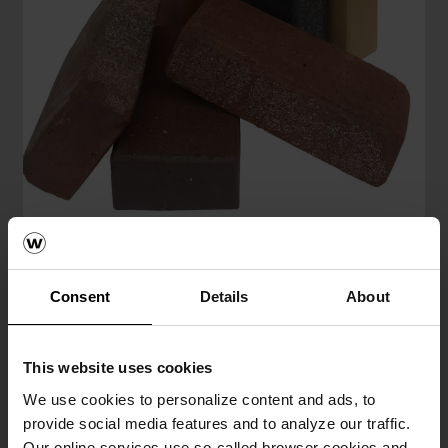
Apie trinkeles
Skaityti daugiau
Consent
Details
About
This website uses cookies
We use cookies to personalize content and ads, to
provide social media features and to analyze our traffic.
Our online services use so-called browser cookies and