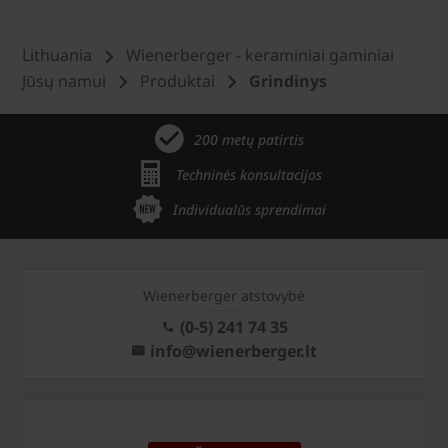
Lithuania
Wienerberger - keraminiai gaminiai
Jūsų namui
Produktai
Grindinys
200 metų patirtis
Techninės konsultacijos
Individualūs sprendimai
Wienerberger atstovybė
(0-5) 241 74 35
info@wienerberger.lt