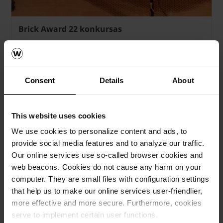
Brick Award 22 konkursas
Kviečiame registruotis į Brick Award 22 konkursą!
Daugiau»
Consent
Details
About
This website uses cookies
We use cookies to personalize content and ads, to
provide social media features and to analyze our traffic.
Our online services use so-called browser cookies and
web beacons. Cookies do not cause any harm on your
computer. They are small files with configuration settings
that help us to make our online services user-friendlier,
Naujiena Lietuvoje - Porotherm DRYFIX
more effective and more secure. Furthermore, cookies
blokas!
serve to implement certain user functions.