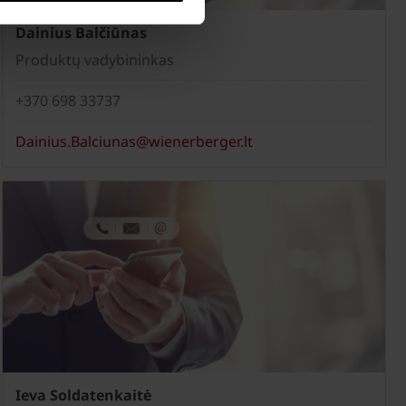
Dainius Balčiūnas
Produktų vadybininkas
+370 698 33737
Dainius.Balciunas@wienerberger.lt
Ieva Soldatenkaitė