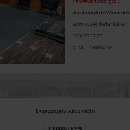
info@wienerberger.lt
Apsilankykite Wienerber
Atstovybės darbo laikas:
I-V 8.00-17.00
VI-VII - nedirbame
Ekspozicijos salės vieta
GOOGLE MAPS