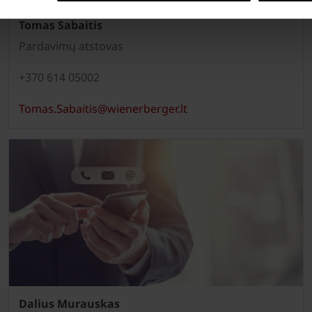
Tomas Sabaitis
Pardavimų atstovas
+370 614 05002
Tomas.Sabaitis@wienerberger.lt
Dalius Murauskas