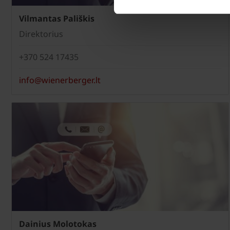
Vilmantas Pališkis
Direktorius
+370 524 17435
info@wienerberger.lt
Dainius Molotokas