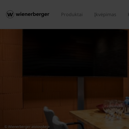
Produktai
Įkvėpimas
© Wienerberger atstovybėje