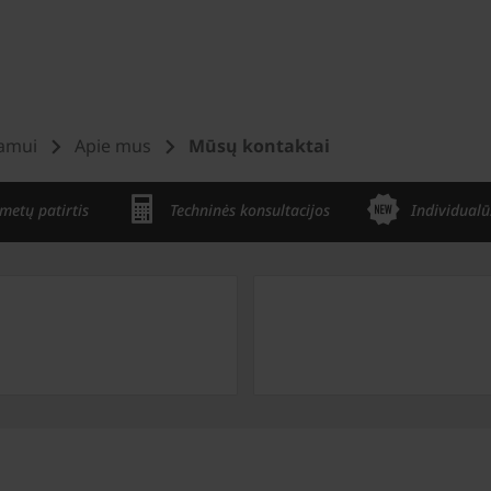
namui
Apie mus
Mūsų kontaktai
metų patirtis
Techninės konsultacijos
Individualū