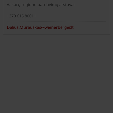
Vakarų regiono pardavimų atstovas
+370 615 80011
Dalius.Murauskas@wienerberger.lt