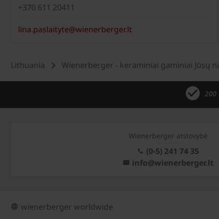
+370 611 20411
lina.paslaityte@wienerberger.lt
Lithuania
Wienerberger - keraminiai gaminiai Jūsų 
200 
Wienerberger atstovybė
(0-5) 241 74 35
info@wienerberger.lt
wienerberger worldwide