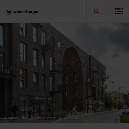
© Simas Prikockis / Wienerberger AB atstovybė