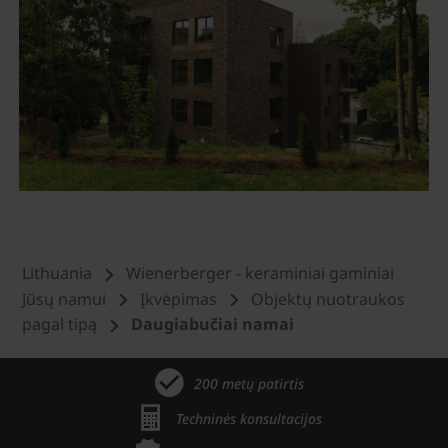
Lithuania
Wienerberger - keraminiai gaminiai
Jūsų namui
Įkvėpimas
Objektų nuotraukos
pagal tipą
Daugiabučiai namai
200 metų patirtis
Techninės konsultacijos