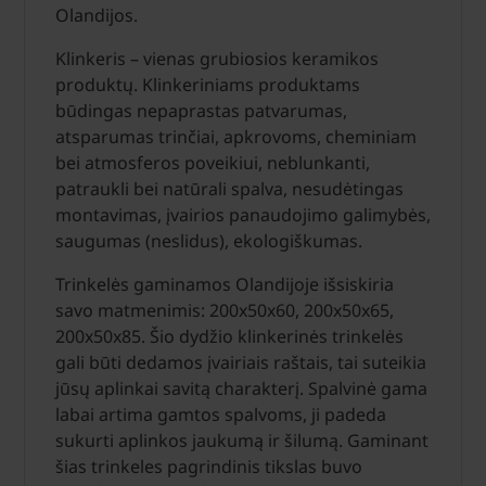
Olandijos.
Klinkeris – vienas grubiosios keramikos
produktų. Klinkeriniams produktams
būdingas nepaprastas patvarumas,
atsparumas trin­čiai, apkrovoms, cheminiam
bei atmosferos poveikiui, neblunkanti,
patraukli bei natūrali spalva, nesudėtingas
montavimas, įvairios panaudojimo galimybės,
saugumas (nesli­dus), ekologiškumas.
Trinkelės gaminamos Olandijoje išsiskiria
savo matmenimis: 200x50x60, 200x50x65,
200x50x85. Šio dydžio klinkerinės trinkelės
gali būti dedamos įvairiais raštais, tai suteikia
jūsų aplinkai savitą charakterį. Spalvinė gama
labai artima gamtos spalvoms, ji padeda
sukurti aplinkos jaukumą ir šilumą. Gaminant
šias trinkeles pagrindinis tikslas buvo