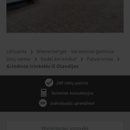
Lithuania
Wienerberger - keraminiai gaminiai
Jūsų namui
Kodėl keramika?
Patvarumas
Grindinio trinkelės iš Olandijos
200 metų patirtis
Techninės konsultacijos
Individualūs sprendimai
Wienerberger atstovybė